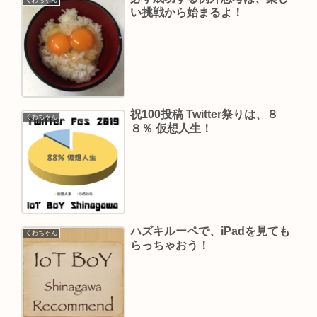
くわちゃん
い挑戦から始まるよ！
祝100投稿 Twitter祭りは、８
くわちゃん
８％ 仮想人生！
ハズキルーペで、iPadを見ても
くわちゃん
らっちゃおう！