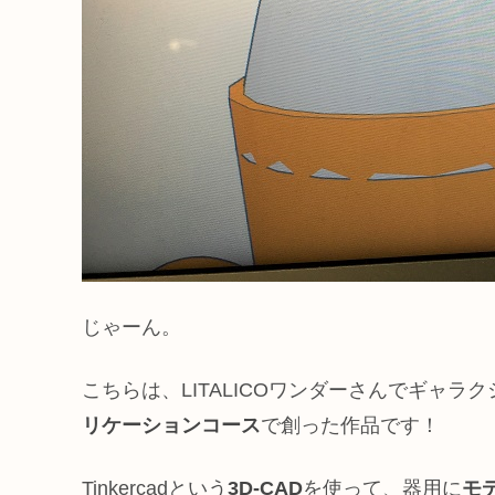
じゃーん。
こちらは、LITALICOワンダーさんでギャ
リケーションコース
で創った作品です！
Tinkercadという
3D-CAD
を使って、器用に
モ