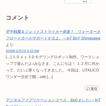
コメント
空中戦艦＆ジェットストライカー発進！ ウォーターオ
フロードカーがサポートするよ。 – IoT BoY Shinagawa
より:
2018年12月2日 6:53 AM
[…] １Ｄａｙ３Ｄモデリングロボット制作。ワークショ
ップで遊んだよ♪みなさま、こんにちは！ １２月に向か
って、だいぶ寒くなってきました。 今回は、LITALICO
ワンダー渋谷で開…iotb […]
返信
デジタルファブリケーションコース。始めました♪ – IoT