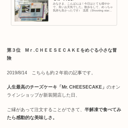
みなさま、こんばんは！今日はとても穏やか
で、良いお天気でした。散歩をして、めっちゃ
気持ち良かったです♪ 流星（Shooting star）
が挑戦した３Dモデリング×Unity開発チャレン
ジコースレースゲームをつくろう！年明け１月
４日（金）に...
第３位
Mｒ.ＣＨＥＥＳＥＣＡＫＥをめぐる小さな冒
険
2019/8/14 こちらも約２年前の記事です。
人生最高のチーズケーキ「Mr. CHEESECAKE」
のオン
ラインショップが新装開店した日、
ご縁があって注文することができて、
半解凍で食べてみ
たら感動的な美味しさ。