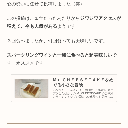
心の勢いに任せて投稿しました（笑）
この投稿は、１年たったあたりから
ジワジワアクセスが
増えて、今も人気がある
ようです。
３回食べましたが、何回食べても美味しいです。
スパークリングワインと一緒に食べると超美味しい
で
す。オススメです。
Mｒ.ＣＨＥＥＳＥＣＡＫＥをめ
ぐる小さな冒険
みなさん、こんばんは！今回は、8月4日にオー
プンしたばかりの Mr. CHEESECAKE の公式オ
ンラインショップの美味しい体験をお届けしま
す♪ 人生最高のチーズケーキ「Mr.
CHEESECAKE」 ある朝、ひとつのツイート
が、目に飛び...