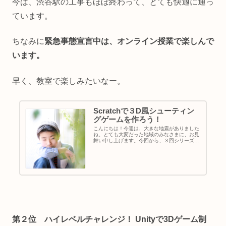
今は、渋谷駅の工事もほぼ終わって、とても快適に通っ
ています。
ちなみに
緊急事態宣言中は、オンライン授業で楽しんで
います。
早く、教室で楽しみたいなー。
Scratchで３D風シューティン
グゲームを作ろう！
こんにちは！今週は、大きな地震がありました
ね。とても大変だった地域のみなさまに、お見
舞い申し上げます。今回から、３回シリーズ
で、流星（Shooting Star）が、Scratchでプロ
グラミングした、オリジナルシューティングゲ
ームの取組み...
第２位
ハイレベルチャレンジ！ Unityで3Dゲーム制